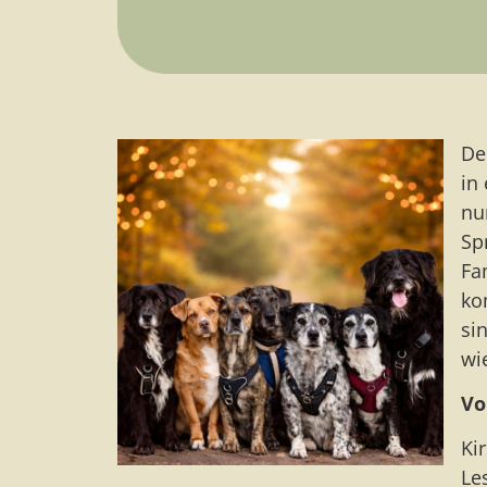
De
in
nu
Sp
Fa
ko
si
wi
Vo
Ki
Le