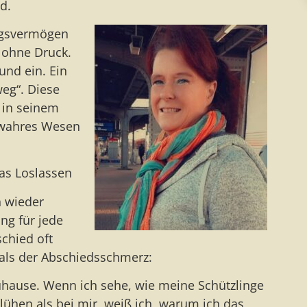
d.
ngsvermögen
– ohne Druck.
und ein. Ein
weg“. Diese
, in seinem
wahres Wesen
as Loslassen
 wieder
ng für jede
schied oft
 als der Abschiedsschmerz:
Zuhause. Wenn ich sehe, wie meine Schützlinge
ühen als bei mir, weiß ich, warum ich das