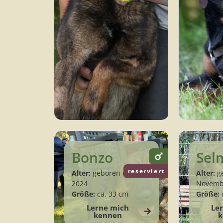
Bonzo
Sel
reserviert
Alter:
geboren ca. Juli
Alter:
ge
2024
Novemb
Größe:
ca. 33 cm
Größe:
Lerne mich
Le
kennen
k