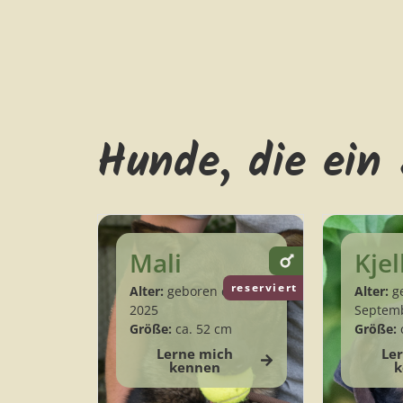
Hunde, die ein
Mali
Kjel
reserviert
Alter:
geboren ca. März
Alter:
ge
2025
Septem
Größe:
ca. 52 cm
Größe:
Lerne mich
Le
kennen
k