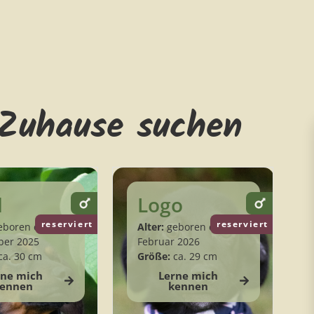
 Zuhause suchen
l
Logo
reserviert
reserviert
boren ca.
Alter:
geboren ca.
ber 2025
Februar 2026
ca. 30 cm
Größe:
ca. 29 cm
rne mich
Lerne mich
ennen
kennen