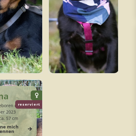
ma
reserviert
boren ca.
er 2023
ca. 57 cm
rne mich
ennen