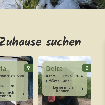
 Zuhause suchen
ia
Delta
boren ca. April
Alter:
geboren ca. 2014
Größe:
ca. 48 cm
ca. 52 cm
Lerne mich
kennen
rne mich
ennen