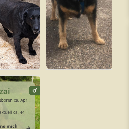
zai
boren ca. April
ktuell ca. 44
rne mich