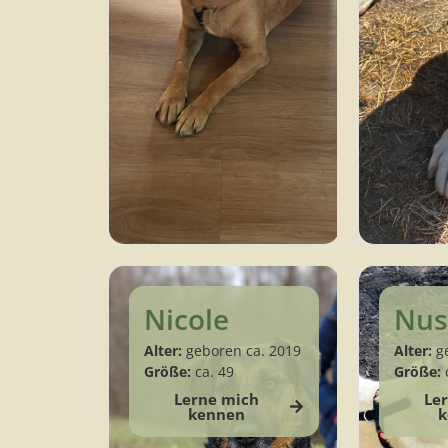
Nicole
Nus
Alter:
geboren ca. 2019
Alter:
ge
Größe:
ca. 49
Größe:
c
Lerne mich
Le
kennen
k