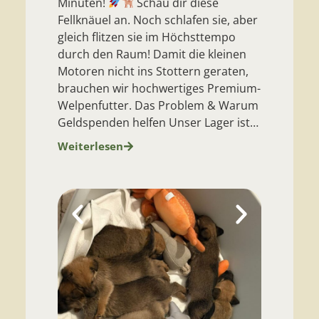
auf Sie ge
Minuten!
Schau dir diese
besonders?
Fellknäuel an. Noch schlafen sie, aber
seit viele
gleich flitzen sie im Höchsttempo
weiß nur zu
durch den Raum! Damit die kleinen
wenn die H
Motoren nicht ins Stottern geraten,
Zuhause mi
brauchen wir hochwertiges Premium-
Stückchen
Welpenfutter. Das Problem & Warum
er sich…
Geldspenden helfen Unser Lager ist…
Weiterles
Weiterlesen