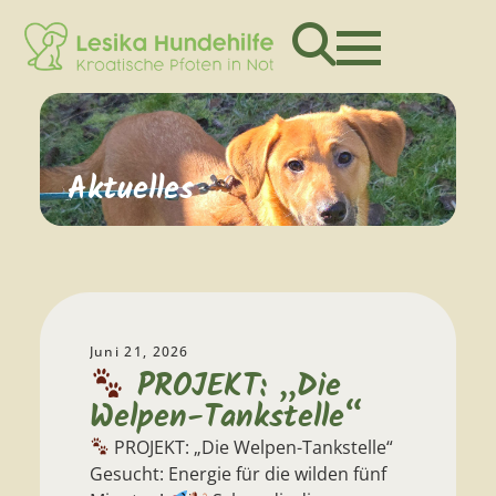
Aktuelles
Juni 21, 2026
Mai 31, 202
Heute 
PROJEKT: „Die
Reihe
Welpen-Tankstelle“
im Fok
PROJEKT: „Die Welpen-Tankstelle“
Und vielle
Gesucht: Energie für die wilden fünf