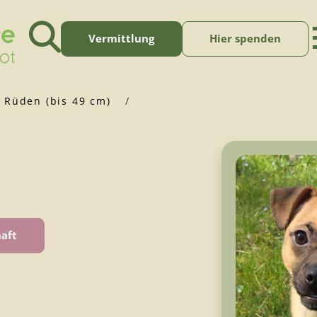
Vermittlung
Hier spenden
 Rüden (bis 49 cm)
/
aft